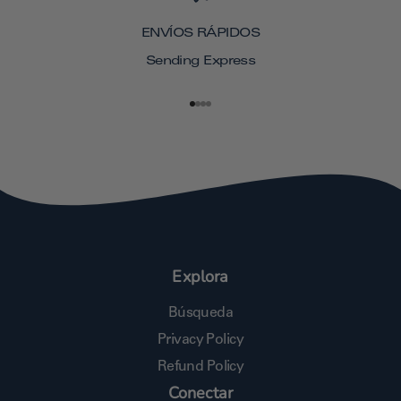
ENVÍOS RÁPIDOS
Sending Express
Ir al artículo 1
Ir al artículo 2
Ir al artículo 3
Ir al artículo 4
Explora
Búsqueda
Privacy Policy
Refund Policy
Conectar