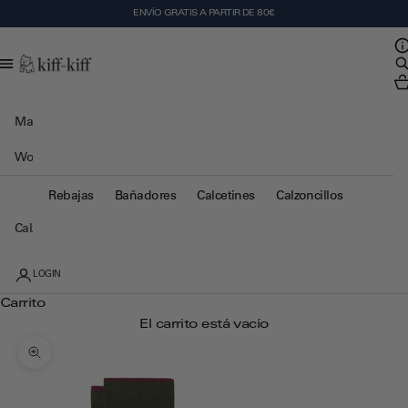
Ir al contenido
ENVÍO GRATIS A PARTIR DE 80€
Ab
Kiff Kiff
Ab
Abr
Man
Woman
Kids
Rebajas
Bañadores
Calcetines
Calzoncillos
Calzoncillos
LOGIN
Carrito
El carrito está vacío
Zoom