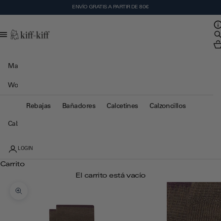
Ir al contenido
ENVÍO GRATIS A PARTIR DE 80€
Ab
Kiff Kiff
Ab
Abr
Man
Woman
Kids
Rebajas
Bañadores
Calcetines
Calzoncillos
Calzoncillos
LOGIN
Carrito
El carrito está vacío
Zoom